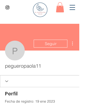
Más acciones
Seguir
pegueropaola11
pegueropaola11
Perfil
Fecha de registro: 19 ene 2023